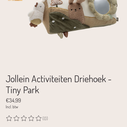
Jollein Activiteiten Driehoek -
Tiny Park
€34,99
Incl. btw
(0)
De beoordeling van dit product is
0
van de 5