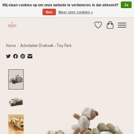
Wij slaan cookies op om onze website te verbeteren. Is dat akkoord?
Ja
Nee
Meer over cookies »
Verzending 1-2 dagen | Gratis verzending vanaf € 75,-
Verlanglijst
Winkelwage
Home
/
Activiteiten Driehoek - Tiny Park
Product image slideshow Items