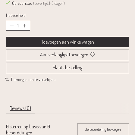
Op voorraad
(Levertijd:1-3 dagen)
Hoeveelheid:
Toevoegen aan winkelwagen
Aan verlanglijst toevoegen
Plaats bestelling
Toevoegen om te vergelijken
Reviews (0)
0
sterren op basis van
0
Je beoordeling toevoegen
beoordelingen