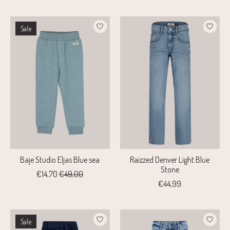
Sale
Baje Studio Eljas Blue sea
Raizzed Denver Light Blue
Stone
€14,70
€49,00
€44,99
Sale