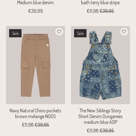
Medium blue denim
bath terry blue stripe
€39,99
€11,98
€39,95
Sale
Sale
Navy Natural Chino pockets
The New Siblings Story
brown melange NOOS
Short Denim Dungarees
medium blue AOP
€11,98
€39,95
€11,98
€39,95