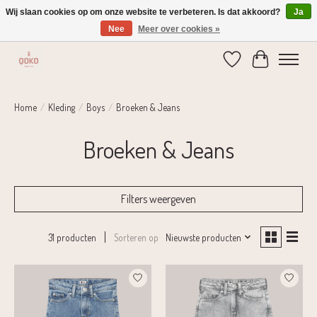
Wij slaan cookies op om onze website te verbeteren. Is dat akkoord?
Ja
Nee
Meer over cookies »
Verzending 1-2 dagen | Gratis verzending vanaf € 75,-
Verlanglijst
Winkelwage
Home
/
Kleding
/
Boys
/
Broeken & Jeans
Broeken & Jeans
Filters weergeven
Sorteren op
Nieuwste producten
31 producten