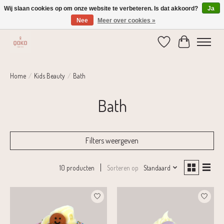
Wij slaan cookies op om onze website te verbeteren. Is dat akkoord?
Ja
Nee
Meer over cookies »
Verzending 1-2 dagen | Gratis verzending vanaf € 75,-
Verlanglijst
Winkelwage
Home
/
Kids Beauty
/
Bath
Bath
Filters weergeven
Sorteren op
Standaard
10 producten