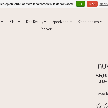
kies op om onze website te verbeteren. Is dat akkoord?
Ja
Nee
Meer 
s
Bilou
Kids Beauty
Speelgoed
Kinderboeken
Merken
Inu
€14,0
Incl. btw
Twee b