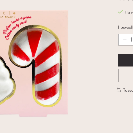
De beoo
Op 
Hoeveelh
Toevo