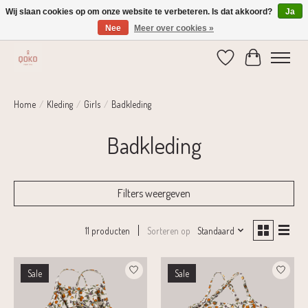
Wij slaan cookies op om onze website te verbeteren. Is dat akkoord?
Ja
Nee
Meer over cookies »
Verzending 1-2 dagen | Gratis verzending vanaf € 75,-
Verlanglijst
Winkelwage
Home
/
Kleding
/
Girls
/
Badkleding
Badkleding
Filters weergeven
Sorteren op
Standaard
11 producten
Sale
Sale