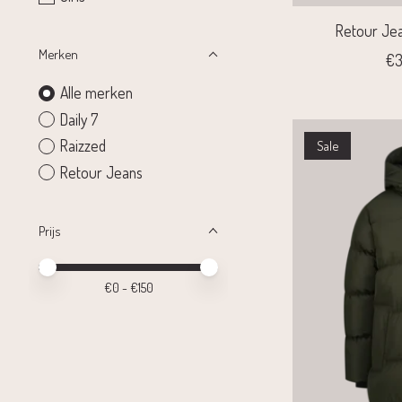
Retour Jea
Merken
€3
Alle merken
Daily 7
Raizzed
Sale
Retour Jeans
Prijs
Minimale prijswaarde
Price maximum value
€
0
- €
150