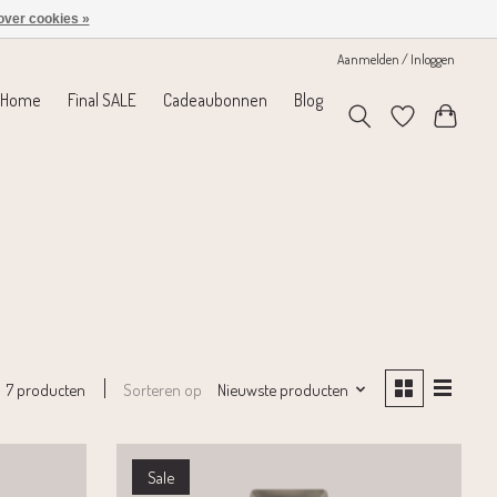
over cookies »
Aanmelden / Inloggen
Home
Final SALE
Cadeaubonnen
Blog
Sorteren op
Nieuwste producten
7 producten
Sale