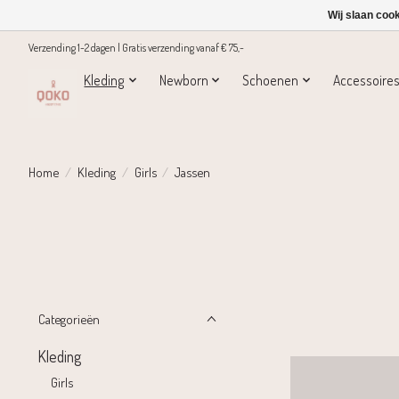
Wij slaan coo
Verzending 1-2 dagen | Gratis verzending vanaf € 75,-
Kleding
Newborn
Schoenen
Accessoire
Home
/
Kleding
/
Girls
/
Jassen
Categorieën
Kleding
Girls