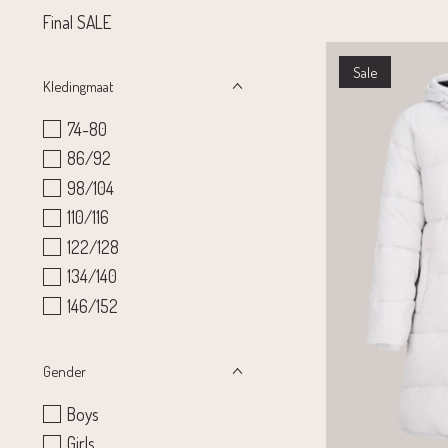
Final SALE
Sale
Kledingmaat
74-80
86/92
98/104
110/116
122/128
134/140
146/152
Gender
Boys
Girls