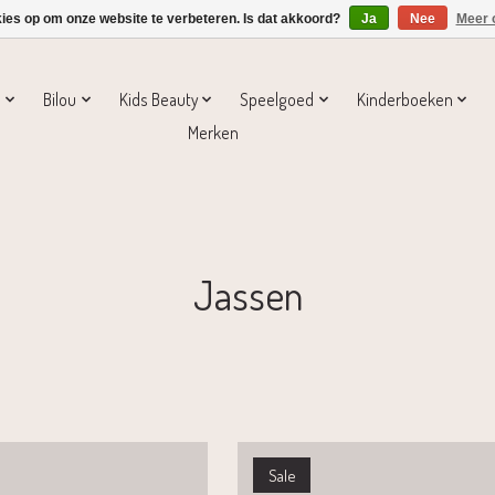
kies op om onze website te verbeteren. Is dat akkoord?
Ja
Nee
Meer 
s
Bilou
Kids Beauty
Speelgoed
Kinderboeken
Merken
Jassen
Sale