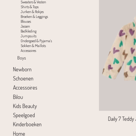
Sweaters & Vesten
Shirts & Tops
Jurken & Rokjes
Broeken & Leggings
Blouses
Jassen
Badkleding
Jumpsuits
Ondergoed & Pyjama’s
Sokken & Maillots
Accessoires
Boys
Newborn
Schoenen
Accessoires
Bilou
Kids Beauty
Speelgoed
Daily 7 Teddy
Kinderboeken
Home