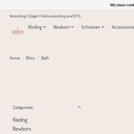
Wij slaan coo
Verzending 1-2 dagen | Gratis verzending vanaf € 75,-
Kleding
Newborn
Schoenen
Accessoire
Home
/
Bilou
/
Bath
Categorieën
Kleding
Newborn