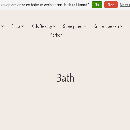
kies op om onze website te verbeteren. Is dat akkoord?
Ja
Nee
Meer 
s
Bilou
Kids Beauty
Speelgoed
Kinderboeken
Merken
Bath