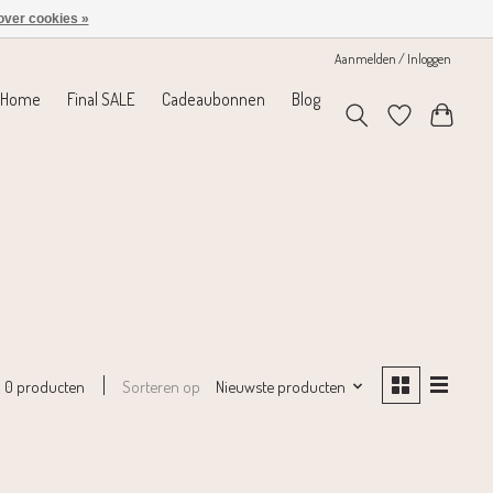
over cookies »
Aanmelden / Inloggen
Home
Final SALE
Cadeaubonnen
Blog
Sorteren op
Nieuwste producten
0 producten