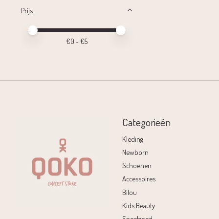
Prijs
Minimale prijswaarde
Price maximum value
€
0
- €
5
Categorieën
Kleding
Newborn
Schoenen
Accessoires
Bilou
Kids Beauty
Speelgoed