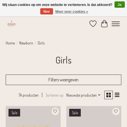
Wij slaan cookies op om onze website te verbeteren. Is dat akkoord?
Ja
Nee
Meer over cookies »
Verzending 1-2 dagen | Gratis verzending vanaf € 75,-
Verlanglijst
Winkelwage
Home
/
Newborn
/
Girls
Girls
Filters weergeven
Sorteren op
Nieuwste producten
74 producten
Sale
Sale