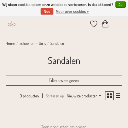
Wij slaan cookies op om onze website te verbeteren. Is dat akkoord?
Ja
Nee
Meer over cookies »
Verzending 1-2 dagen | Gratis verzending vanaf € 75,-
Verlanglijst
Winkelwage
Home
/
Schoenen
/
Girls
/
Sandalen
Sandalen
Filters weergeven
Sorteren op
Nieuwste producten
0 producten
Geen producten gevonden!