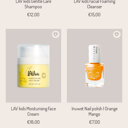
LAV kids Gentle Care
LAV kids Facial Foaming
Shampoo
Cleanser
€12,00
€15,00
LAV kids Moisturising Face
Inuwet Nail polish | Orange
Cream
Mango
€18,00
€7,00