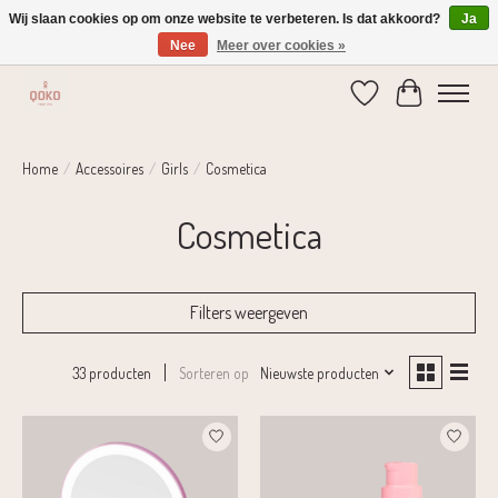
Wij slaan cookies op om onze website te verbeteren. Is dat akkoord?
Ja
Nee
Meer over cookies »
Verzending 1-2 dagen | Gratis verzending vanaf € 75,-
Verlanglijst
Winkelwage
Home
/
Accessoires
/
Girls
/
Cosmetica
Cosmetica
Filters weergeven
Sorteren op
Nieuwste producten
33 producten