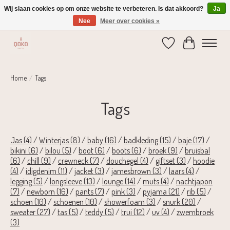
Wij slaan cookies op om onze website te verbeteren. Is dat akkoord?
Ja
Nee
Meer over cookies »
Verzending 1-2 dagen | Gratis verzending vanaf € 75,-
Verlanglijst
Winkelwage
Home
/
Tags
Tags
Jas
(4)
/
Winterjas
(8)
/
baby
(16)
/
badkleding
(15)
/
baje
(17)
/
bikini
(6)
/
bilou
(5)
/
boot
(6)
/
boots
(6)
/
broek
(9)
/
bruisbal
(6)
/
chill
(9)
/
crewneck
(7)
/
douchegel
(4)
/
giftset
(3)
/
hoodie
(4)
/
idigdenim
(11)
/
jacket
(3)
/
jamesbrown
(3)
/
laars
(4)
/
legging
(5)
/
longsleeve
(13)
/
lounge
(14)
/
muts
(4)
/
nachtjapon
(7)
/
newborn
(16)
/
pants
(7)
/
pink
(3)
/
pyjama
(21)
/
rib
(5)
/
schoen
(10)
/
schoenen
(10)
/
showerfoam
(3)
/
snurk
(20)
/
sweater
(27)
/
tas
(5)
/
teddy
(5)
/
trui
(12)
/
uv
(4)
/
zwembroek
(3)