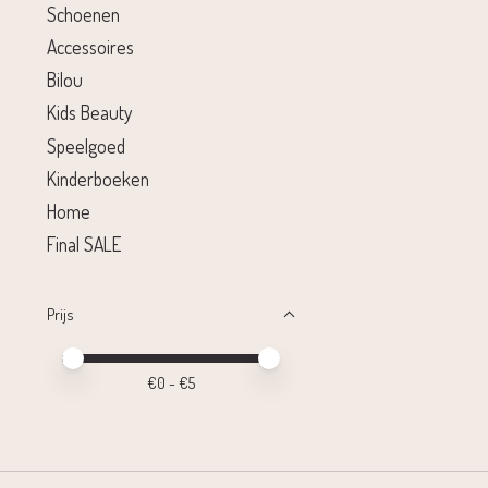
Schoenen
Accessoires
Bilou
Kids Beauty
Speelgoed
Kinderboeken
Home
Final SALE
Prijs
Minimale prijswaarde
Price maximum value
€
0
- €
5