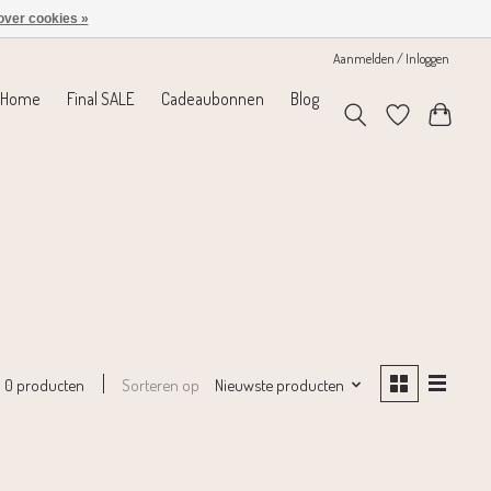
over cookies »
Aanmelden / Inloggen
Home
Final SALE
Cadeaubonnen
Blog
Sorteren op
Nieuwste producten
0 producten