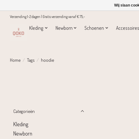
Wij slaan coo
Verzending 1-2 dagen | Gratis verzending vanaf € 75,-
Kleding
Newborn
Schoenen
Accessoire
Home
/
Tags
/
hoodie
Categorieën
Kleding
Newborn