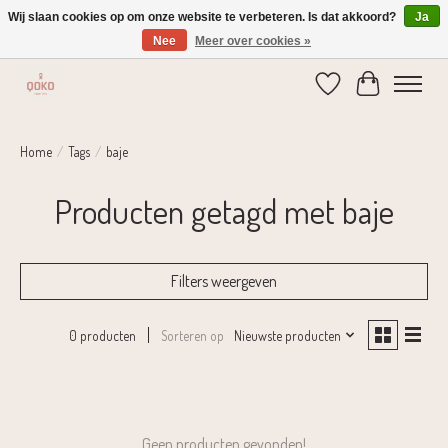
Wij slaan cookies op om onze website te verbeteren. Is dat akkoord?
Ja
Nee
Meer over cookies »
Verzending 1-2 dagen | Gratis verzending vanaf € 75,-
Verlanglijst
Winkelwage
Home
/
Tags
/
baje
Producten getagd met baje
Filters weergeven
Sorteren op
Nieuwste producten
0 producten
Geen producten gevonden!