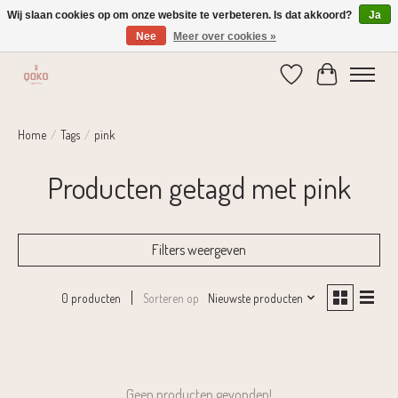
Wij slaan cookies op om onze website te verbeteren. Is dat akkoord?
Ja
Nee
Meer over cookies »
Verzending 1-2 dagen | Gratis verzending vanaf € 75,-
Verlanglijst
Winkelwage
Home
/
Tags
/
pink
Producten getagd met pink
Filters weergeven
Sorteren op
Nieuwste producten
0 producten
Geen producten gevonden!