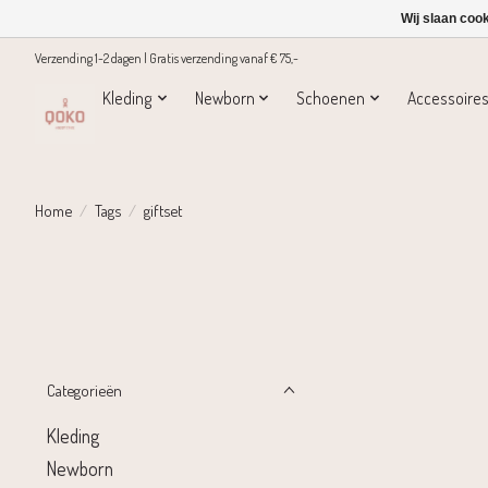
Wij slaan coo
Verzending 1-2 dagen | Gratis verzending vanaf € 75,-
Kleding
Newborn
Schoenen
Accessoire
Home
/
Tags
/
giftset
Categorieën
Kleding
Newborn