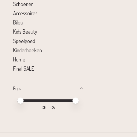
Schoenen
Accessoires
Bilou
Kids Beauty
Speelgoed
Kinderboeken
Home
Final SALE
Prijs
Minimale prijswaarde
Price maximum value
€
0
- €
5