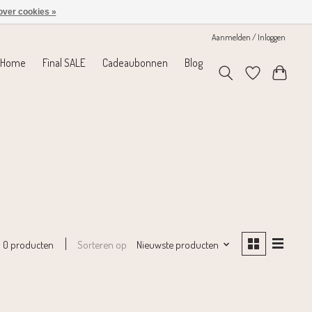
over cookies »
Aanmelden / Inloggen
Home
Final SALE
Cadeaubonnen
Blog
Sorteren op
Nieuwste producten
0 producten