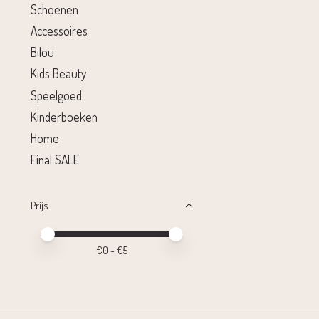
Schoenen
Accessoires
Bilou
Kids Beauty
Speelgoed
Kinderboeken
Home
Final SALE
Prijs
Minimale prijswaarde
Price maximum value
€
0
- €
5