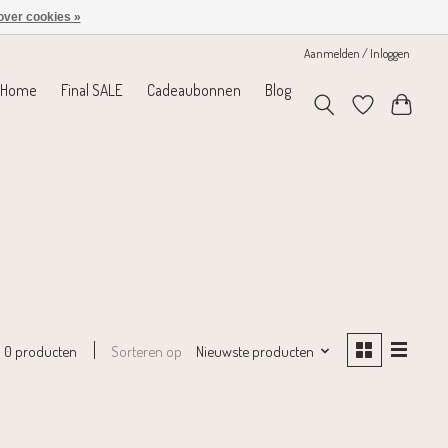
over cookies »
Aanmelden / Inloggen
Home
Final SALE
Cadeaubonnen
Blog
Sorteren op
Nieuwste producten
0 producten