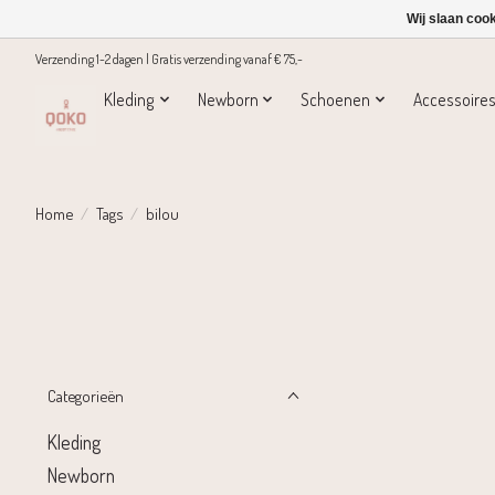
Wij slaan coo
Verzending 1-2 dagen | Gratis verzending vanaf € 75,-
Kleding
Newborn
Schoenen
Accessoire
Home
/
Tags
/
bilou
Categorieën
Kleding
Newborn