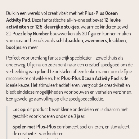
Duik in een wereld vol creativiteit met het
Plus-Plus Ocean
Activity Pad
. Deze fantastische all-in-one set bevat
12 leuke
activiteiten
en
125 kleurrijke stukjes
, waarmee kinderen zowel
2D
Puzzle by Number
bouwwerken als 3D figuren kunnen maken
van oceaanthema’s zoals
schildpadden, zwemmers, krabben,
bootjes
en meer.
Perfect voor urenlang fantasierijk speelplezier – zowel thuis als
onderweg. Of je nu op zoek bent naar een creatief speelgoed om de
verbeelding van je kind te prikkelen of een leuke manier om de fijne
motoriek te ontwikkelen, het
Plus-Plus Ocean Activity Pad
is de
ideale keuze. Het stimuleert actief leren, vergroot de creativiteit en
biedt eindeloze mogelijkheden voor bouwen en verhalen verzinnen.
Een geweldige aanvulling op elke speelgoedcollectie.
Let op:
dit product bevat kleine onderdelen en is daarom niet
geschikt voor kinderen onder de 3 jaar.
Spelen met Plus-Plus
combineert spel en leren, en stimuleert
de creativiteit van kinderen.