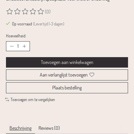
(0)
De beoordeling van dit product is
0
van de 5
Op voorraad
(Levertijd:1-3 dagen)
Hoeveelheid:
Toevoegen aan winkelwagen
Aan verlanglijst toevoegen
Plaats bestelling
Toevoegen om te vergelijken
Beschrijving
Reviews (0)