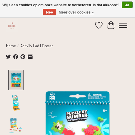
Wij slaan cookies op om onze website te verbeteren. Is dat akkoord?
Ja
Nee
Meer over cookies »
Verzending 1-2 dagen | Gratis verzending vanaf € 75,-
Verlanglijst
Winkelwage
Home
/
Activity Pad | Oceaan
Product image slideshow Items