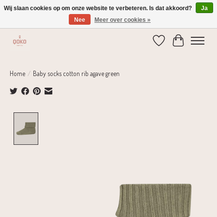
Wij slaan cookies op om onze website te verbeteren. Is dat akkoord?
Ja
Nee
Meer over cookies »
Verzending 1-2 dagen | Gratis verzending vanaf € 75,-
Verlanglijst
Winkelwage
Home
/
Baby socks cotton rib agave green
Product image slideshow Items