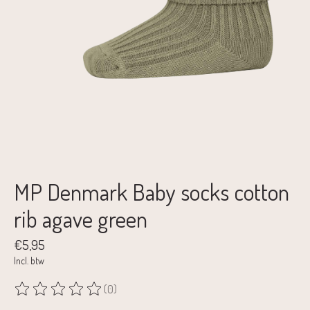
MP Denmark Baby socks cotton
rib agave green
€5,95
Incl. btw
(0)
De beoordeling van dit product is
0
van de 5