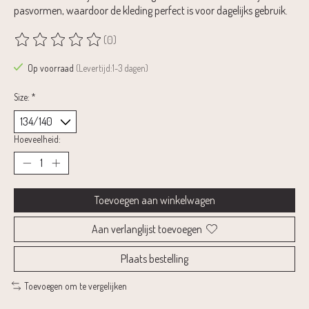
pasvormen, waardoor de kleding perfect is voor dagelijks gebruik.
(0)
De beoordeling van dit product is
0
van de 5
Op voorraad
(Levertijd:1-3 dagen)
Size:
*
Hoeveelheid:
Toevoegen aan winkelwagen
Aan verlanglijst toevoegen
Plaats bestelling
Toevoegen om te vergelijken