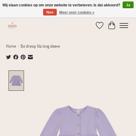
Wij slaan cookies op om onze website te verbeteren. Is dat akkoord?
Ja
Nee
Meer over cookies »
Verzending 1-2 dagen | Gratis verzending vanaf € 75,-
Verlanglijst
Winkelwage
Home
/
Be dressy lila long sleeve
Product image slideshow Items