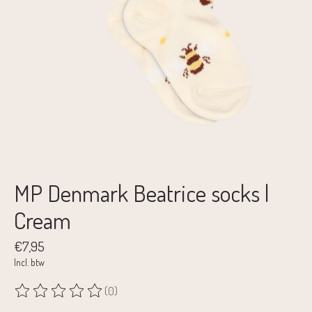
MP Denmark Beatrice socks |
Cream
€7,95
Incl. btw
(0)
De beoordeling van dit product is
0
van de 5