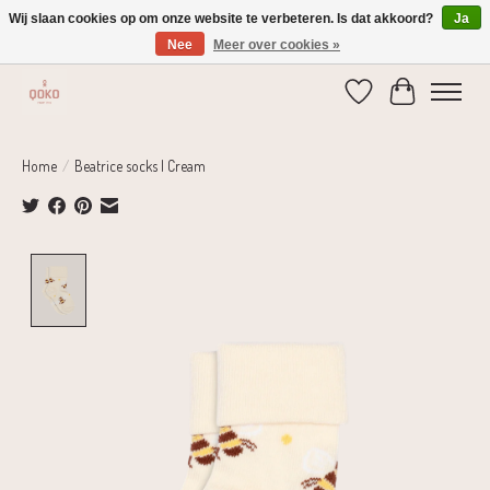
Wij slaan cookies op om onze website te verbeteren. Is dat akkoord?
Ja
Nee
Meer over cookies »
Verzending 1-2 dagen | Gratis verzending vanaf € 75,-
Verlanglijst
Winkelwage
Home
/
Beatrice socks | Cream
Product image slideshow Items