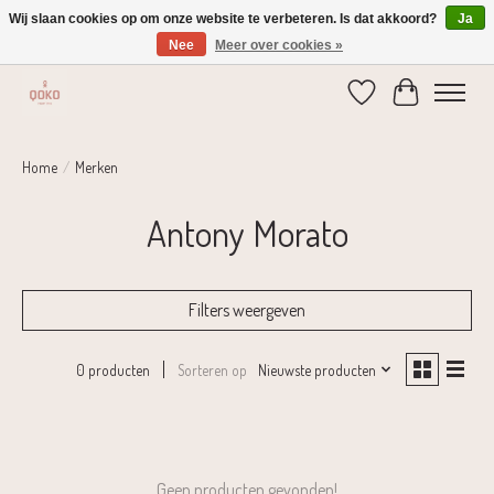
Wij slaan cookies op om onze website te verbeteren. Is dat akkoord?
Ja
Nee
Meer over cookies »
Verzending 1-2 dagen | Gratis verzending vanaf € 75,-
Verlanglijst
Winkelwage
Home
/
Merken
Antony Morato
Filters weergeven
Sorteren op
Nieuwste producten
0 producten
Geen producten gevonden!