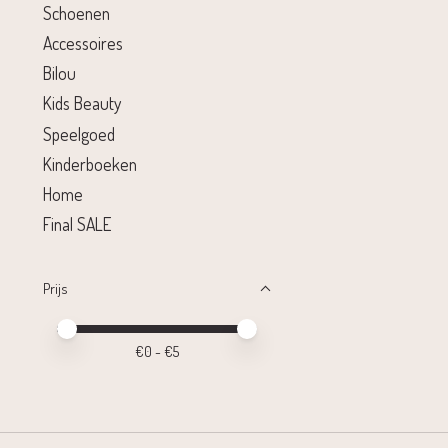
Schoenen
Accessoires
Bilou
Kids Beauty
Speelgoed
Kinderboeken
Home
Final SALE
Prijs
Minimale prijswaarde
Price maximum value
€
0
- €
5