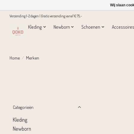
Wij slaan coo
Verzending 1-2 dagen | Gratis verzending vanaf € 75,-
Kleding
Newborn
Schoenen
Accessoire
Home
/
Merken
Categorieën
Kleding
Newborn