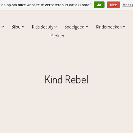
kies op om onze website te verbeteren. Is dat akkoord?
Ja
Nee
Meer 
s
Bilou
Kids Beauty
Speelgoed
Kinderboeken
Merken
Kind Rebel