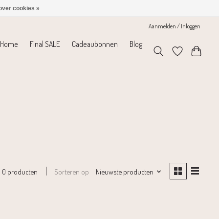
over cookies »
Aanmelden / Inloggen
Home
Final SALE
Cadeaubonnen
Blog
Sorteren op
Nieuwste producten
0 producten