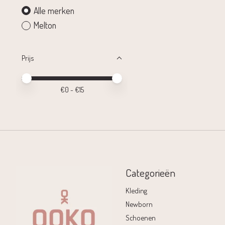
Alle merken
Melton
Prijs
Minimale prijswaarde
Price maximum value
€
0
- €
15
Categorieën
Kleding
Newborn
Schoenen