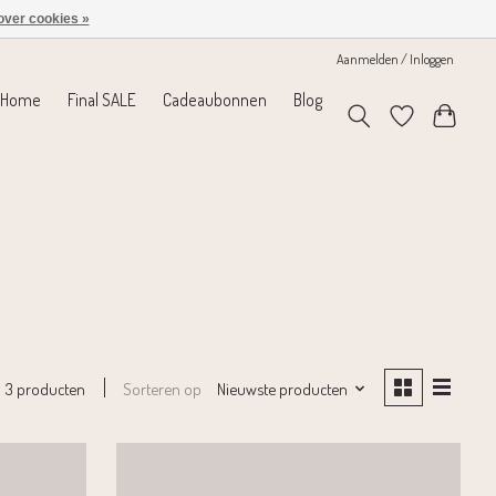
over cookies »
Aanmelden / Inloggen
Home
Final SALE
Cadeaubonnen
Blog
Sorteren op
Nieuwste producten
3 producten