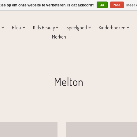
kies op om onze website te verbeteren. Is dat akkoord?
Ja
Nee
Meer 
s
Bilou
Kids Beauty
Speelgoed
Kinderboeken
Merken
Melton