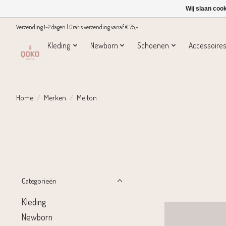
Wij slaan coo
Verzending 1-2 dagen | Gratis verzending vanaf € 75,-
Kleding
Newborn
Schoenen
Accessoire
Home
/
Merken
/
Melton
Categorieën
Kleding
Newborn