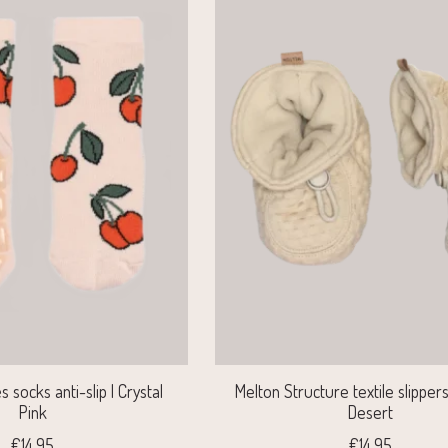
 socks anti-slip | Crystal
Melton Structure textile slipper
Pink
Desert
€14,95
€14,95