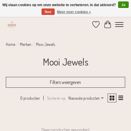
Wij slaan cookies op om onze website te verbeteren. Is dat akkoord?
Ja
Nee
Meer over cookies »
Verzending 1-2 dagen | Gratis verzending vanaf € 75,-
Verlanglijst
Winkelwage
Home
/
Merken
/
Mooi Jewels
Mooi Jewels
Filters weergeven
Sorteren op
Nieuwste producten
0 producten
Geen producten gevonden!