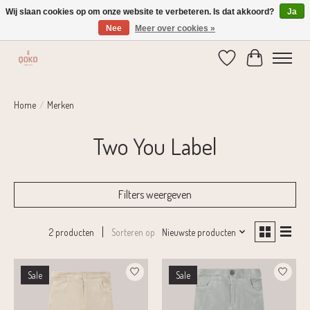
Wij slaan cookies op om onze website te verbeteren. Is dat akkoord?
Ja
Nee
Meer over cookies »
Verzending 1-2 dagen | Gratis verzending vanaf € 75,-
Verlanglijst
Winkelwage
Home
/
Merken
Two You Label
Filters weergeven
Sorteren op
Nieuwste producten
2 producten
Sale
Sale