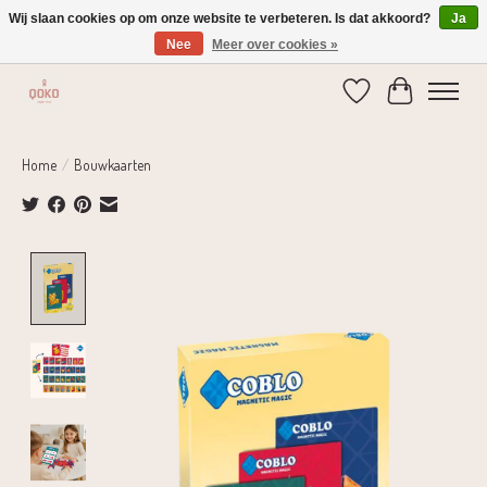
Wij slaan cookies op om onze website te verbeteren. Is dat akkoord?
Ja
Nee
Meer over cookies »
Verzending 1-2 dagen | Gratis verzending vanaf € 75,-
Verlanglijst
Winkelwage
Home
/
Bouwkaarten
Product image slideshow Items