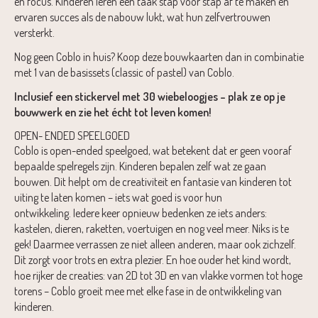
en focus. Kinderen leren een taak stap voor stap af te maken en
ervaren succes als de nabouw lukt, wat hun zelfvertrouwen
versterkt.
Nog geen Coblo in huis? Koop deze bouwkaarten dan in combinatie
met 1 van de basissets (classic of pastel) van Coblo.
Inclusief een stickervel met 30 wiebeloogjes – plak ze op je
bouwwerk en zie het écht tot leven komen!
OPEN- ENDED SPEELGOED
Coblo is open-ended speelgoed, wat betekent dat er geen vooraf
bepaalde spelregels zijn. Kinderen bepalen zelf wat ze gaan
bouwen. Dit helpt om de creativiteit en fantasie van kinderen tot
uiting te laten komen – iets wat goed is voor hun
ontwikkeling. Iedere keer opnieuw bedenken ze iets anders:
kastelen, dieren, raketten, voertuigen en nog veel meer. Niks is te
gek! Daarmee verrassen ze niet alleen anderen, maar ook zichzelf.
Dit zorgt voor trots en extra plezier. En hoe ouder het kind wordt,
hoe rijker de creaties: van 2D tot 3D en van vlakke vormen tot hoge
torens – Coblo groeit mee met elke fase in de ontwikkeling van
kinderen.