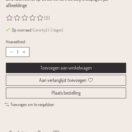
afbeeldinge
(0)
De beoordeling van dit product is
0
van de 5
Op voorraad
(Levertijd:1-3 dagen)
Hoeveelheid:
Toevoegen aan winkelwagen
Aan verlanglijst toevoegen
Plaats bestelling
Toevoegen om te vergelijken