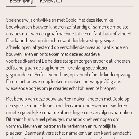
Beschrijving
Reviews (0)
Spelenderwijs ontwikkelen met Coblo! Met deze kleurrijke
bouwkaarten bouwen kinderen zelfstandig of samen de mooiste
creaties na – van een graafmachine tot een olifant, haai of vlinder!
Elke kaart bevat op de achterkant duidelijke stapsgewijze
afbeeldingen, afgestemd op verschillende niveaus. Laat kinderen
bouwen, leren en ontdekken met deze educatieve
voorbeeldkaarten! De heldere stappen zorgen ervoor dat kinderen
zelfstandig aan de slag kunnen – urenlang speelplezier
gegarandeerd. Perfect voor thuis, op school of in de kinderopvang.
En om het bouwen nóg leuker te maken, ontvang je 30 gratis
wiebelende oogjes om je creaties echt tot leven te brengen!
Met behulp van deze bouwkaarten maken kinderen met Coblo op
een speelse manier kennis met leerzame onderwerpen. Kinderen
moeten goed kijken naar de afbeelding en die vervolgens namaken.
Dit traint hun
visueel geheugen, maar ook het vermogen om
vormen, kleuren en patronen te herkennen en ruimtelijk te
plaatsen. Daarnaast vereist het namaken van een kaart aandacht