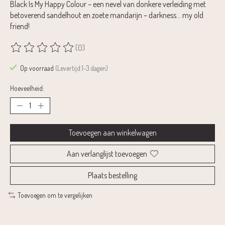
Black Is My Happy Colour – een nevel van donkere verleiding met
betoverend sandelhout en zoete mandarijn – darkness… my old
friend!
(0)
De beoordeling van dit product is
0
van de 5
Op voorraad
(Levertijd:1-3 dagen)
Hoeveelheid:
Toevoegen aan winkelwagen
Aan verlanglijst toevoegen
Plaats bestelling
Toevoegen om te vergelijken