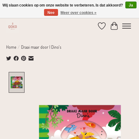
Wij slaan cookies op om onze website te verbeteren. Is dat akkoord?
Ja
Nee
Meer over cookies »
Verzending 1-2 dagen | Gratis verzending vanaf € 75,-
Verlanglijst
Winkelwage
Home
/
Draai maar door | Dino's
Product image slideshow Items