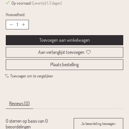
Op voorraad
(Levertijd:1-3 dagen)
Hoeveelheid:
Toevoegen aan winkelwagen
Aan verlanglijst toevoegen
Plaats bestelling
Toevoegen om te vergelijken
Reviews (0)
0
sterren op basis van
0
Je beoordeling toevoegen
beoordelingen