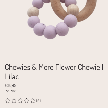
Chewies & More Flower Chewie |
Lilac
€14,95
Incl. btw
(0)
De beoordeling van dit product is
0
van de 5