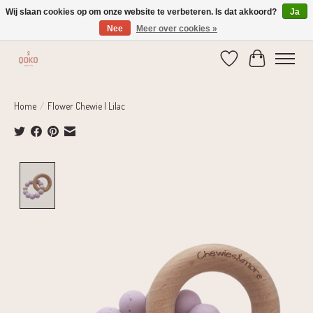
Wij slaan cookies op om onze website te verbeteren. Is dat akkoord?
Ja
Nee
Meer over cookies »
Verzending 1-2 dagen | Gratis verzending vanaf € 75,-
Verlanglijst
Winkelwage
Home
/
Flower Chewie | Lilac
Product image slideshow Items