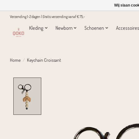
Wij slaan coo
Verzending 1-2 dagen | Gratis verzending vanaf € 75,-
Kleding
Newborn
Schoenen
Accessoire
Home
/
Keychain Croissant
Product image slideshow Items