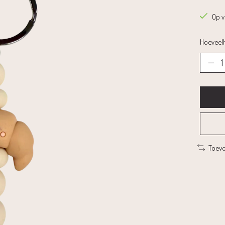
Op 
Hoeveelh
Toevo