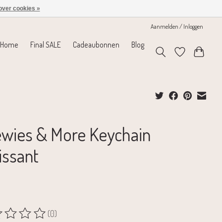
over cookies »
Aanmelden / Inloggen
Home
Final SALE
Cadeaubonnen
Blog
wies & More Keychain
issant
(0)
rdeling van dit product is
0
van de 5