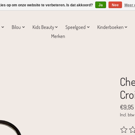
kies op om onze website te verbeteren. Is dat akkoord?
Ja
Nee
Meer 
s
Bilou
Kids Beauty
Speelgoed
Kinderboeken
Merken
Che
Cro
€9,95
Incl. btw
De beoo