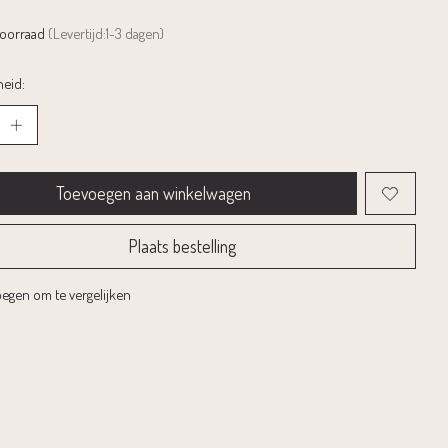
voorraad
(Levertijd:1-3 dagen)
eid:
Toevoegen aan winkelwagen
Plaats bestelling
egen om te vergelijken