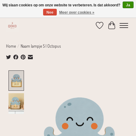
Wij slaan cookies op om onze website te verbeteren. Is dat akkoord?
Ja
Nee
Meer over cookies »
Verzending 1-2 dagen | Gratis verzending vanaf € 75,-
Verlanglijst
Winkelwage
Home
/
Naam lampje S | Octopus
Product image slideshow Items