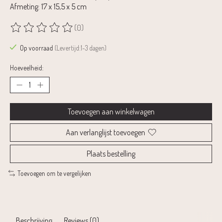
Afmeting: 17 x 15,5 x 5 cm
(0)
De beoordeling van dit product is
0
van de 5
Op voorraad
(Levertijd:1-3 dagen)
Hoeveelheid:
Toevoegen aan winkelwagen
Aan verlanglijst toevoegen
Plaats bestelling
Toevoegen om te vergelijken
Beschrijving
Reviews (0)