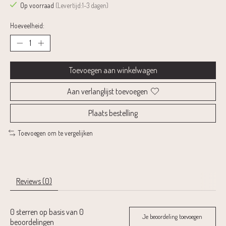
Op voorraad
(Levertijd:1-3 dagen)
Hoeveelheid:
Toevoegen aan winkelwagen
Aan verlanglijst toevoegen
Plaats bestelling
Toevoegen om te vergelijken
Reviews (0)
0
sterren op basis van
0
Je beoordeling toevoegen
beoordelingen