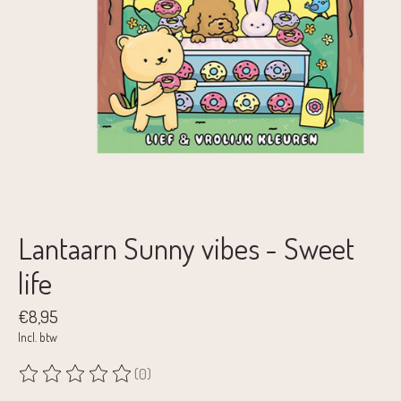
Lantaarn Sunny vibes - Sweet
life
€8,95
Incl. btw
(0)
De beoordeling van dit product is
0
van de 5