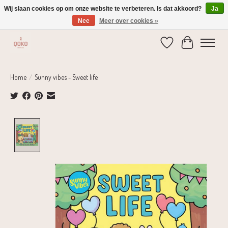
Wij slaan cookies op om onze website te verbeteren. Is dat akkoord?
Ja
Nee
Meer over cookies »
Verzending 1-2 dagen | Gratis verzending vanaf € 75,-
Verlanglijst
Winkelwage
Home
/
Sunny vibes - Sweet life
Product image slideshow Items