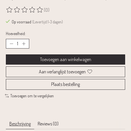
(0)
De beoordeling van dit product is
0
van de 5
Op voorraad
(Levertijd:1-3 dagen)
Hoeveelheid:
Toevoegen aan winkelwagen
Aan verlanglijst toevoegen
Plaats bestelling
Toevoegen om te vergelijken
Beschrijving
Reviews (0)