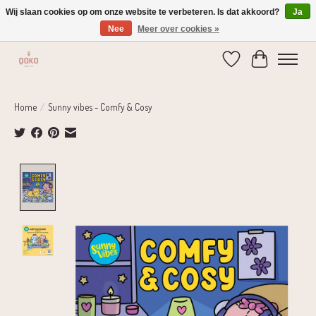
Wij slaan cookies op om onze website te verbeteren. Is dat akkoord?
Ja
Nee
Meer over cookies »
Verzending 1-2 dagen | Gratis verzending vanaf € 75,-
Verlanglijst
Winkelwage
Home
/
Sunny vibes - Comfy & Cosy
Product image slideshow Items