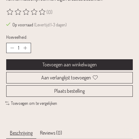
(0)
De beoordeling van dit product is
0
van de 5
Op voorraad
(Levertijd:1-3 dagen)
Hoeveelheid:
Toevoegen aan winkelwagen
Aan verlanglijst toevoegen
Plaats bestelling
Toevoegen om te vergelijken
Beschrijving
Reviews (0)