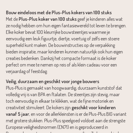
Bouw eindeloos met de Plus-Plus kokers van 100 stuks
Met de
Plus-Plus koker van 100 stuks
geef je kinderen alles wat
ze nodig hebben om hun eigen fantasiewereld tot leven te brengen.
Elke koker bevat 100 kleurrijke bouwsteentjes waarmee je
eenvoudig een leuk figuurtje, diertje, voertuig of zelfs een stoere
superheld kunt maken. De bouwinstructies op de verpakking
bieden inspiratie, maar kinderen kunnen natuurlijk ook hun eigen
creaties bedenken. Dankzij het compacte formaat is de koker
perfect om mee te nemen op reis of als klein cadeau voor een
verjaardag of feestdag.
Veilig, duurzaam en geschikt voor jonge bouwers
Plus-Plus is gemaakt van hoogwaardig, duurzaam kunststof dat
volledig vrij is van BPA en ftalaten. De steentjes zijn stevig, maar
toch eenvoudig in elkaar te klikken, wat de fijne motoriek en
creativiteit stimuleert. De kokers zijn
geschikt voor kinderen
vanaf 5 jaar
, en voor de allerkleinsten is er de Plus-Plus BIG variant
met grotere stukken. Plus-Plus speelgoed voldoet aan de strengste
Europese veiligheidsnormen (EN71) en is geproduceerd in