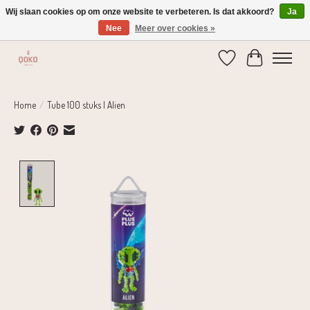
Wij slaan cookies op om onze website te verbeteren. Is dat akkoord?
Ja
Nee
Meer over cookies »
Verzending 1-2 dagen | Gratis verzending vanaf € 75,-
Verlanglijst
Winkelwage
Home
/
Tube 100 stuks | Alien
Product image slideshow Items