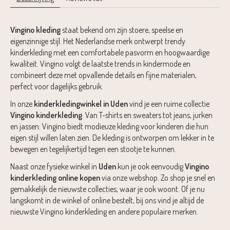
Vingino
kleding
staat bekend om zijn stoere, speelse en
eigenzinnige stijl. Het Nederlandse merk ontwerpt trendy
kinderkleding met een comfortabele pasvorm en hoogwaardige
kwaliteit. Vingino volgt de laatste trends in kindermode en
combineert deze met opvallende details en fijne materialen,
perfect voor dagelijks gebruik.
In onze
kinderkledingwinkel in Uden
vind je een ruime collectie
Vingino kinderkleding
. Van T-shirts en sweaters tot jeans, jurken
en jassen: Vingino biedt modieuze kleding voor kinderen die hun
eigen stijl willen laten zien. De kleding is ontworpen om lekker in te
bewegen en tegelijkertijd tegen een stootje te kunnen.
Naast onze fysieke winkel in
Uden
kun je ook eenvoudig
Vingino
kinderkleding online kopen
via onze webshop. Zo shop je snel en
gemakkelijk de nieuwste collecties, waar je ook woont. Of je nu
langskomt in de winkel of online bestelt, bij ons vind je altijd de
nieuwste Vingino kinderkleding en andere populaire merken.