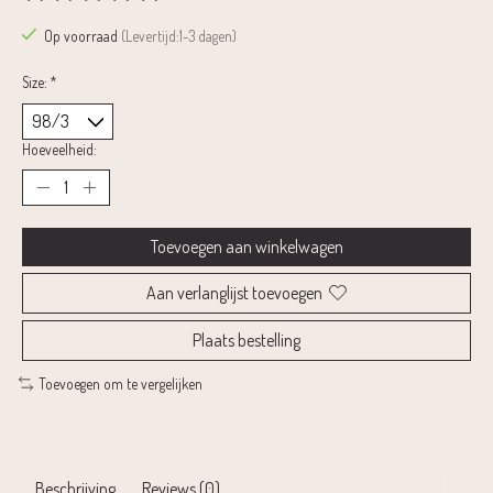
De beoordeling van dit product is
0
van de 5
Op voorraad
(Levertijd:1-3 dagen)
Size:
*
Hoeveelheid:
Toevoegen aan winkelwagen
Aan verlanglijst toevoegen
Plaats bestelling
Toevoegen om te vergelijken
Beschrijving
Reviews (0)