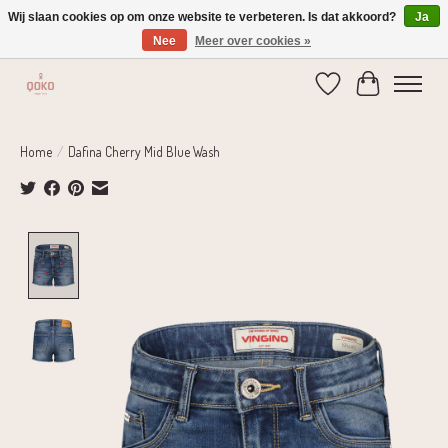
Wij slaan cookies op om onze website te verbeteren. Is dat akkoord?
Ja
Nee
Meer over cookies »
Verzending 1-2 dagen | Gratis verzending vanaf € 75,-
Verlanglijst
Winkelwage
Home
/
Dafina Cherry Mid Blue Wash
Product image slideshow Items