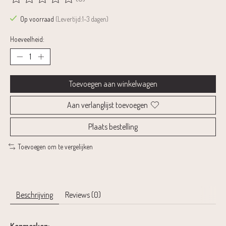
De beoordeling van dit product is
0
van de 5
Op voorraad
(Levertijd:1-3 dagen)
Hoeveelheid:
Toevoegen aan winkelwagen
Aan verlanglijst toevoegen
Plaats bestelling
Toevoegen om te vergelijken
Beschrijving
Reviews (0)
Kenmerken: