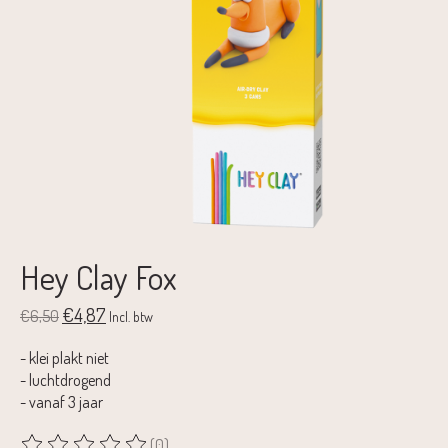
Hey Clay Fox
€4,87
€6,50
Incl. btw
- klei plakt niet
- luchtdrogend
- vanaf 3 jaar
(0)