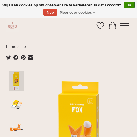
Wij slaan cookies op om onze website te verbeteren. Is dat akkoord?
Ja
Nee
Meer over cookies »
Verzending 1-2 dagen | Gratis verzending vanaf € 75,-
Verlanglijst
Winkelwage
Home
/
Fox
Product image slideshow Items