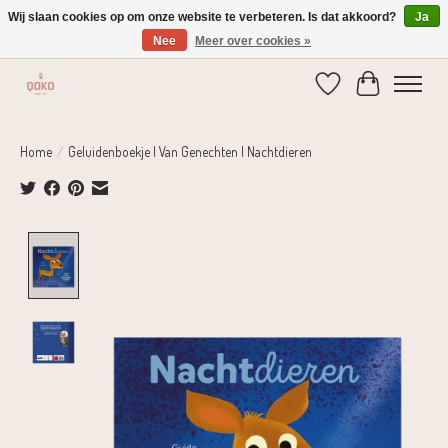
Wij slaan cookies op om onze website te verbeteren. Is dat akkoord?
Ja
Nee
Meer over cookies »
Verzending 1-2 dagen | Gratis verzending vanaf € 75,-
Verlanglijst
Winkelwage
Home
/
Geluidenboekje | Van Genechten | Nachtdieren
Product image slideshow Items