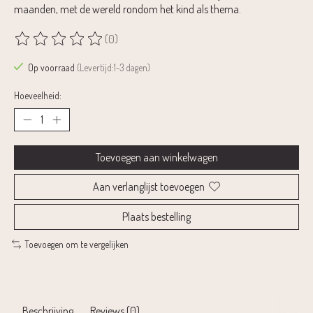
maanden, met de wereld rondom het kind als thema.
(0)
De beoordeling van dit product is
0
van de 5
Op voorraad
(Levertijd:1-3 dagen)
Hoeveelheid:
Toevoegen aan winkelwagen
Aan verlanglijst toevoegen
Plaats bestelling
Toevoegen om te vergelijken
Beschrijving
Reviews (0)