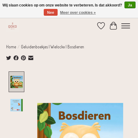
Wij slaan cookies op om onze website te verbeteren. Is dat akkoord?
Ja
Nee
Meer over cookies »
Verzending 1-2 dagen | Gratis verzending vanaf € 75,-
Verlanglijst
Winkelwage
Home
/
Geluidenboekjes | Wielockx | Bosdieren
Product image slideshow Items