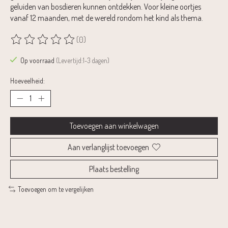
geluiden van bosdieren kunnen ontdekken. Voor kleine oortjes
vanaf 12 maanden, met de wereld rondom het kind als thema.
(0)
De beoordeling van dit product is
0
van de 5
Op voorraad
(Levertijd:1-3 dagen)
Hoeveelheid:
Toevoegen aan winkelwagen
Aan verlanglijst toevoegen
Plaats bestelling
Toevoegen om te vergelijken