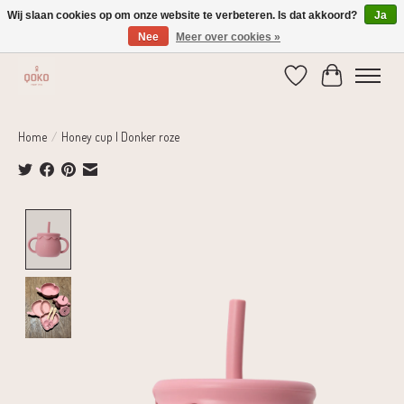
Wij slaan cookies op om onze website te verbeteren. Is dat akkoord?
Ja
Nee
Meer over cookies »
Verzending 1-2 dagen | Gratis verzending vanaf € 75,-
Verlanglijst
Winkelwage
Home
/
Honey cup | Donker roze
Product image slideshow Items