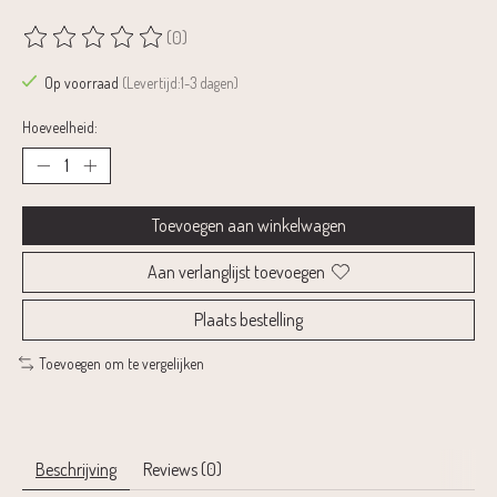
(0)
De beoordeling van dit product is
0
van de 5
Op voorraad
(Levertijd:1-3 dagen)
Hoeveelheid:
Toevoegen aan winkelwagen
Aan verlanglijst toevoegen
Plaats bestelling
Toevoegen om te vergelijken
Beschrijving
Reviews (0)