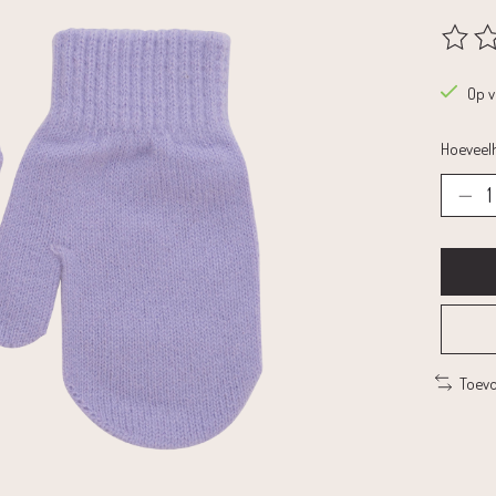
De beoo
Op 
Hoeveelh
Toevo