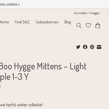
over cookies »
Aanmelden / Inloggen
Home
Final SALE
Cadeaubonnen
Blog
’ Boo Hygge Mittens – Light
ple 1-3 Y
0
we herfst winter collectie!