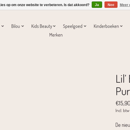
kies op om onze website te verbeteren. Is dat akkoord?
Ja
Nee
Meer 
s
Bilou
Kids Beauty
Speelgoed
Kinderboeken
Merken
Lil
Pur
€15,9
Incl. btw
De nieu