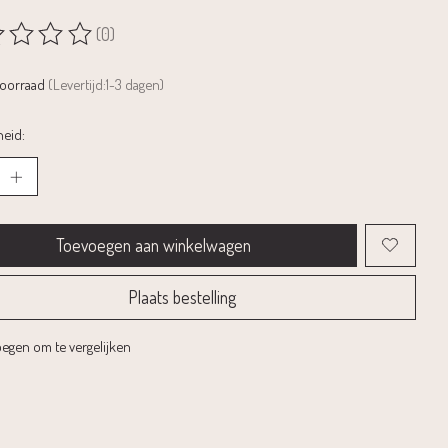
(0)
rdeling van dit product is
0
van de 5
voorraad
(Levertijd:1-3 dagen)
eid:
Toevoegen aan winkelwagen
Plaats bestelling
egen om te vergelijken