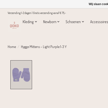
Wij slaan coo
Verzending 1-2 dagen | Gratis verzending vanaf € 75,-
Kleding
Newborn
Schoenen
Accessoire
Home
/
Hygge Mittens – Light Purple 1-3 Y
Product image slideshow Items