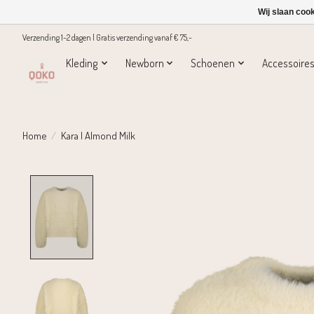
Wij slaan coo
Verzending 1-2 dagen | Gratis verzending vanaf € 75,-
Kleding
Newborn
Schoenen
Accessoire
Home
/
Kara | Almond Milk
Product image slideshow Items