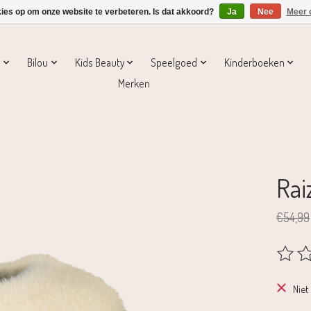
kies op om onze website te verbeteren. Is dat akkoord?
Ja
Nee
Meer 
s
Bilou
Kids Beauty
Speelgoed
Kinderboeken
Merken
Rai
€54,99
De beoo
Niet