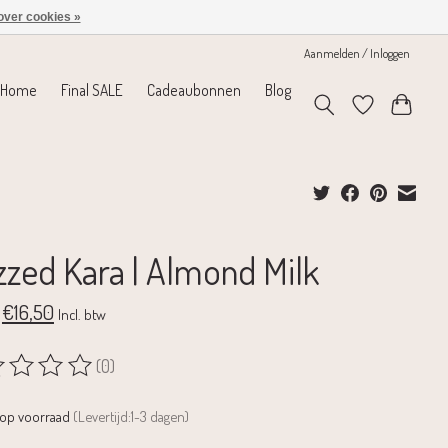
over cookies »
Aanmelden / Inloggen
Home
Final SALE
Cadeaubonnen
Blog
zzed Kara | Almond Milk
€16,50
Incl. btw
(0)
rdeling van dit product is
0
van de 5
 op voorraad
(Levertijd:1-3 dagen)