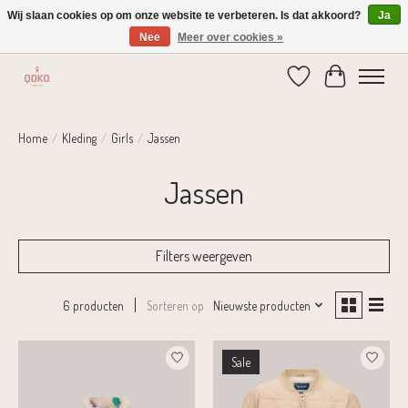
Wij slaan cookies op om onze website te verbeteren. Is dat akkoord?
Ja
Nee
Meer over cookies »
Verzending 1-2 dagen | Gratis verzending vanaf € 75,-
Verlanglijst
Winkelwage
Home
/
Kleding
/
Girls
/
Jassen
Jassen
Filters weergeven
Sorteren op
Nieuwste producten
6 producten
Sale