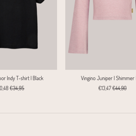
or Indy T-shirt | Black
Vingino Juniper | Shimmer 
0,48
€34,95
€13,47
€44,90