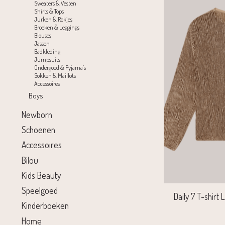
Sweaters & Vesten
Shirts & Tops
Jurken & Rokjes
Broeken & Leggings
Blouses
Jassen
Badkleding
Jumpsuits
Ondergoed & Pyjama’s
Sokken & Maillots
Accessoires
Boys
Newborn
Schoenen
Accessoires
Bilou
Kids Beauty
Speelgoed
Daily 7 T-shirt
Kinderboeken
Home