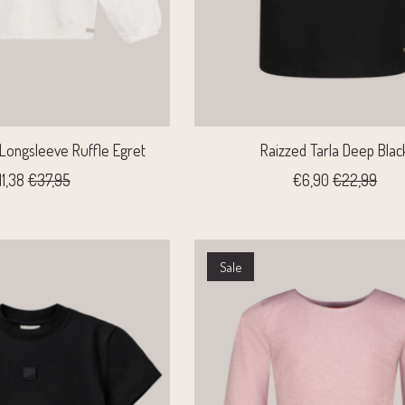
t Longsleeve Ruffle Egret
Raizzed Tarla Deep Blac
11,38
€37,95
€6,90
€22,99
Sale