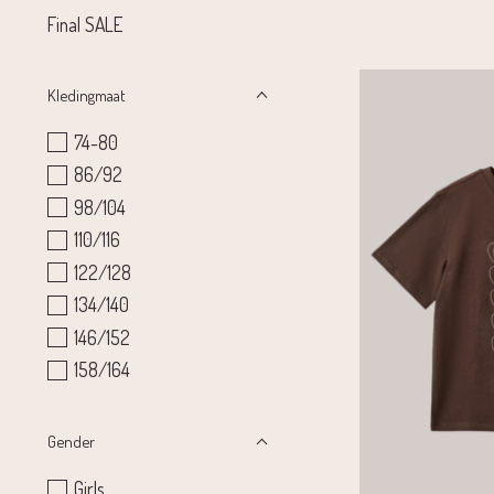
Final SALE
Kledingmaat
74-80
86/92
98/104
110/116
122/128
134/140
146/152
158/164
Gender
Girls