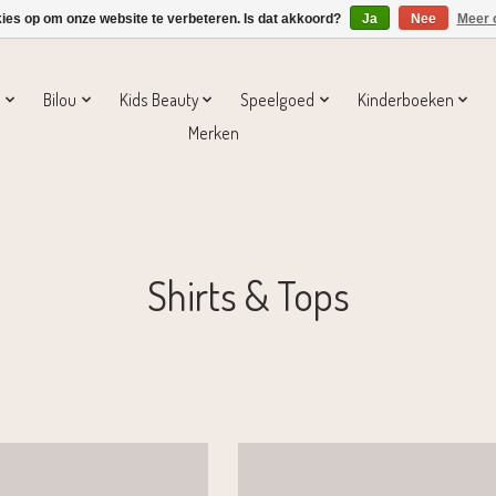
kies op om onze website te verbeteren. Is dat akkoord?
Ja
Nee
Meer 
s
Bilou
Kids Beauty
Speelgoed
Kinderboeken
Merken
Shirts & Tops