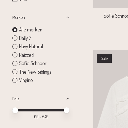
Sofie Schnoo
Merken
Alle merken
Daily 7
Navy Natural
Raizzed
Sale
Sofie Schnoor
The New Siblings
Vingino
Prijs
Minimale prijswaarde
Price maximum value
€
0
- €
45