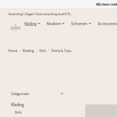
Wij slaan coo
Verzending 1-2 dagen | Gratis verzending vanaf € 75,-
Kleding
Newborn
Schoenen
Accessoire
Home
/
Kleding
/
Girls
/
Shirts & Tops
Categorieën
Kleding
Girls