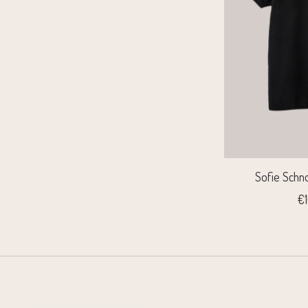
Sofie Schno
€1