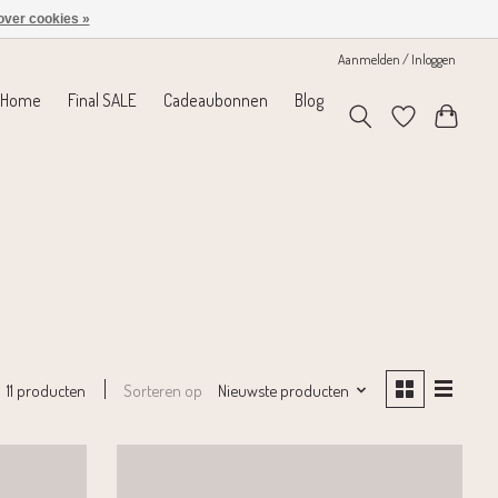
over cookies »
Aanmelden / Inloggen
Home
Final SALE
Cadeaubonnen
Blog
Sorteren op
Nieuwste producten
11 producten