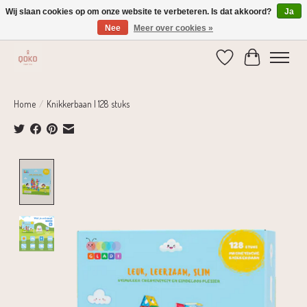
Wij slaan cookies op om onze website te verbeteren. Is dat akkoord?
Ja
Nee
Meer over cookies »
Verzending 1-2 dagen | Gratis verzending vanaf € 75,-
Verlanglijst
Winkelwage
Home
/
Knikkerbaan | 128 stuks
Product image slideshow Items