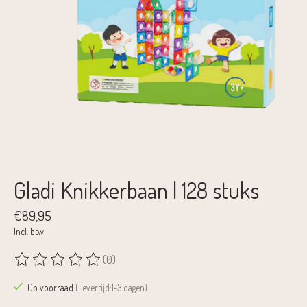
Gladi Knikkerbaan | 128 stuks
€89,95
Incl. btw
(0)
De beoordeling van dit product is
0
van de 5
Op voorraad
(Levertijd:1-3 dagen)