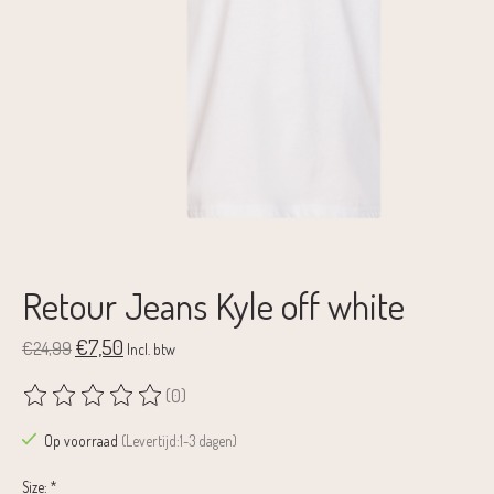
Retour Jeans Kyle off white
€7,50
€24,99
Incl. btw
(0)
De beoordeling van dit product is
0
van de 5
Op voorraad
(Levertijd:1-3 dagen)
Size:
*