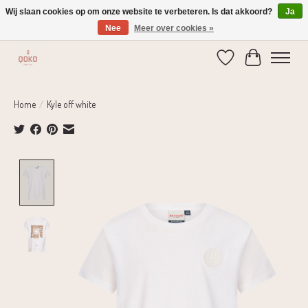
Wij slaan cookies op om onze website te verbeteren. Is dat akkoord?
Ja
Nee
Meer over cookies »
Verzending 1-2 dagen | Gratis verzending vanaf € 75,-
Verlanglijst
Winkelwage
Home
/
Kyle off white
Product image slideshow Items