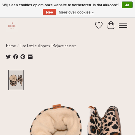
Wij slaan cookies op om onze website te verbeteren. Is dat akkoord?
Ja
Nee
Meer over cookies »
Verzending 1-2 dagen | Gratis verzending vanaf € 75,-
Verlanglijst
Winkelwage
Home
/
Leo textile slippers | Mojave dessert
Product image slideshow Items