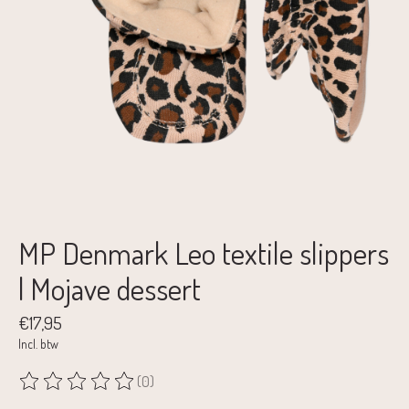
MP Denmark Leo textile slippers
| Mojave dessert
€17,95
Incl. btw
(0)
De beoordeling van dit product is
0
van de 5