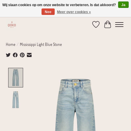
Wij slaan cookies op om onze website te verbeteren. Is dat akkoord?
Ja
Nee
Meer over cookies »
Verzending 1-2 dagen | Gratis verzending vanaf € 75,-
Verlanglijst
Winkelwage
Home
/
Mississippi Light Blue Stone
Product image slideshow Items