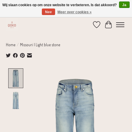
Wij slaan cookies op om onze website te verbeteren. Is dat akkoord?
Ja
Nee
Meer over cookies »
Verzending 1-2 dagen | Gratis verzending vanaf € 75,-
Verlanglijst
Winkelwage
Home
/
Missouri | Light blue stone
Product image slideshow Items