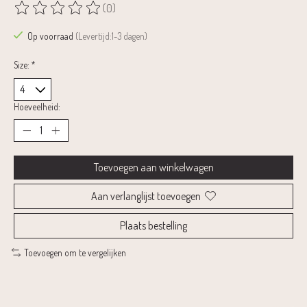
(0)
De beoordeling van dit product is
0
van de 5
Op voorraad
(Levertijd:1-3 dagen)
Size:
*
Hoeveelheid:
Toevoegen aan winkelwagen
Aan verlanglijst toevoegen
Plaats bestelling
Toevoegen om te vergelijken