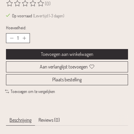
(0)
De beoordeling van dit product is
0
van de 5
Op voorraad
(Levertijd:1-3 dagen)
Hoeveelheid:
Toevoegen aan winkelwagen
Aan verlanglijst toevoegen
Plaats bestelling
Toevoegen om te vergelijken
Beschrijving
Reviews (0)