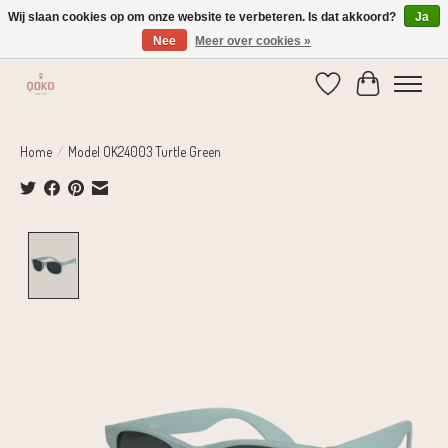
Wij slaan cookies op om onze website te verbeteren. Is dat akkoord?
Ja
Nee
Meer over cookies »
Verzending 1-2 dagen | Gratis verzending vanaf € 75,-
Verlanglijst
Winkelwage
Home
/
Model OK24003 Turtle Green
Product image slideshow Items