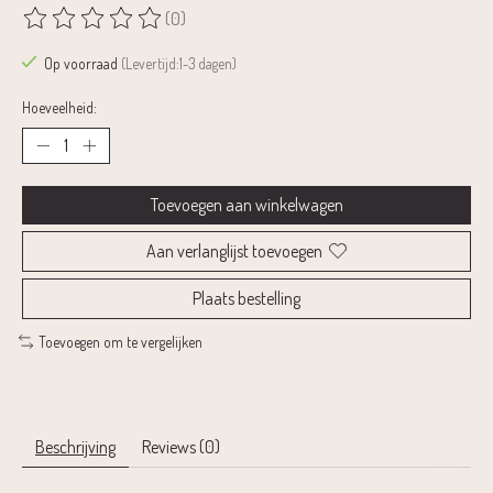
(0)
De beoordeling van dit product is
0
van de 5
Op voorraad
(Levertijd:1-3 dagen)
Hoeveelheid:
Toevoegen aan winkelwagen
Aan verlanglijst toevoegen
Plaats bestelling
Toevoegen om te vergelijken
Beschrijving
Reviews (0)