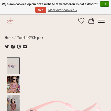
Wij slaan cookies op om onze website te verbeteren. Is dat akkoord?
Ja
Nee
Meer over cookies »
Verzending 1-2 dagen | Gratis verzending vanaf € 75,-
Verlanglijst
Winkelwage
Home
/
Model OK24014 pink
Product image slideshow Items